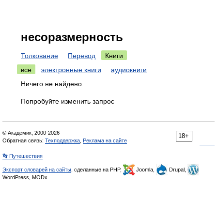
несоразмерность
Толкование
Перевод
Книги
все
электронные книги
аудиокниги
Ничего не найдено.
Попробуйте изменить запрос
© Академик, 2000-2026
18+
Обратная связь:
Техподдержка
,
Реклама на сайте
👣 Путешествия
Экспорт словарей на сайты
, сделанные на PHP,
Joomla,
Drupal,
WordPress, MODx.